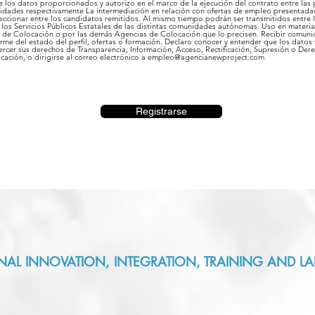
de los datos proporcionados y autorizo en el marco de la ejecución del contrato entre las
alidades respectivamente La intermediación en relación con ofertas de empleo presentadas
leccionar entre los candidatos remitidos. Al mismo tiempo podrán ser transmitidos entre 
 los Servicios Públicos Estatales de las distintas comunidades autónomas. Uso en materi
 de Colocación o por las demás Agencias de Colocación que lo precisen. Recibir comuni
me del estado del perfil, ofertas o formación. Declaro conocer y entender que los datos v
jercer sus derechos de Transparencia, Información, Acceso, Rectificación, Supresión o Dere
licación, o dirigirse al correo electrónico a empleo@agencianewproject.com
Registrarse
NAL INNOVATION, INTEGRATION, TRAINING AND LA