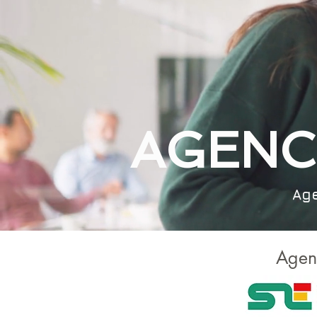
AGENC
Age
Agen