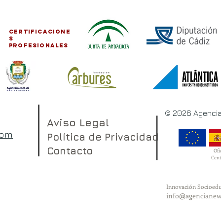
CERTIFICACIONE
S
PROFESIONALES
© 2026 Agencia
Aviso Legal
com
Política de Privacidad
Contacto
Ofi
Cent
Innovación Socioedu
info@agencianew