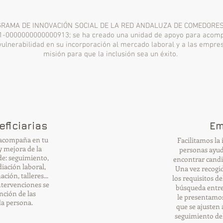
OGRAMA DE INNOVACIÓN SOCIAL DE LA RED ANDALUZA DE COMEDORES 
21-0000000000000913; se ha creado una unidad de apoyo para acomp
vulnerabilidad en su incorporación al mercado laboral y a las empre
misión para que la inclusión sea un éxito.
ficiarias
Em
 acompaña en tu
Facilitamos la 
 mejora de la
personas ayud
de: seguimiento,
encontrar candi
iación laboral,
Una vez recogi
ión, talleres...
los requisitos d
ntervenciones se
búsqueda entre
nción de las
le presentamos
da persona.
que se ajusten 
seguimiento del