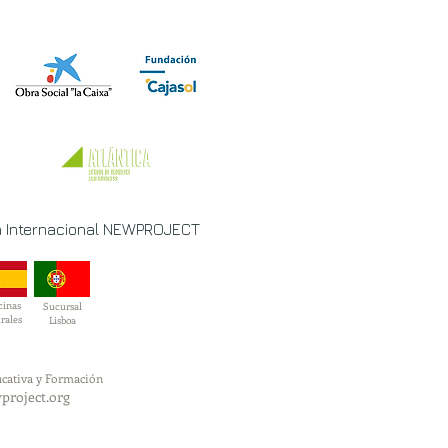
 Internacional NEWPROJECT
cinas
Sucursal
rales
Lisboa
cativa y Formación
project.org