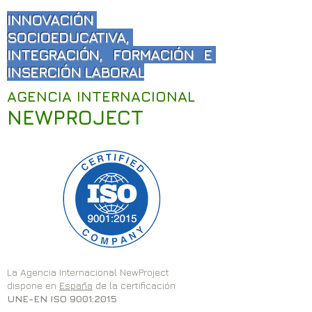
futuro sostenible
RESOURCES TO
INNOVACIÓN
A GREEN ERA - 
SOCIOEDUCATIVA,
PROJECT”
INTEGRACIÓN, FORMACIÓN E
INSERCIÓN LABORAL
AGENCIA INTERNACIONAL
NEWPROJECT
La Agencia Internacional NewProject
dispone en
España
de la certificación
UNE-EN ISO 9001:2015