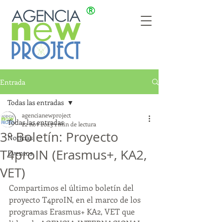
Entrada
Todas las entradas
agencianewproject
Todas las entradas
22 nov 2023
1 min de lectura
3º Boletín: Proyecto
Noticias
T4proIN (Erasmus+, KA2,
Eventos
VET)
Compartimos el último boletín del 
proyecto T4proIN, en el marco de los 
programas Erasmus+ KA2, VET que 