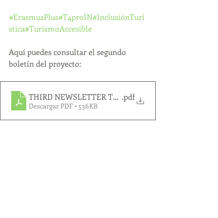
#ErasmusPlus
#T4proIN
#InclusiónTurí
stica
#TurismoAccesible
Aquí puedes consultar el segundo 
boletín del proyecto:
THIRD NEWSLETTER T4proIN es
.pdf
Descargar PDF • 536KB